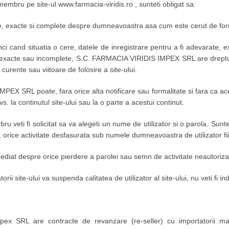
membru pe site-ul www.farmacia-viridis.ro , sunteti obligat sa:
te, exacte si complete despre dumneavoastra asa cum este cerut de formu
tunci cand situatia o cere, datele de inregistrare pentru a fi adevarate, 
inexacte sau incomplete, S.C. FARMACIA VIRIDIS IMPEX SRL are dreptu
 curente sau viitoare de folosire a site-ului.
X SRL poate, fara orice alta notificare sau formalitate si fara ca aces
. la continutul site-ului sau la o parte a acestui continut.
ru veti fi solicitat sa va alegeti un nume de utilizator si o parola. Sun
 orice activitate desfasurata sub numele dumneavoastra de utilizator fi
imediat despre orice pierdere a parolei sau semn de activitate neautori
orii site-ului va suspenda calitatea de utilizator al site-ului, nu veti fi i
pex SRL are contracte de revanzare (re-seller) cu importatorii ma