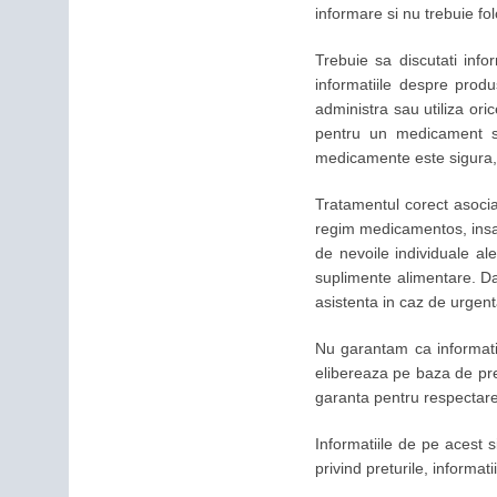
informare si nu trebuie fo
Trebuie sa discutati info
informatiile despre produs
administra sau utiliza or
pentru un medicament sa
medicamente este sigura, 
Tratamentul corect asocia
regim medicamentos, insa f
de nevoile individuale ale
suplimente alimentare. Da
asistenta in caz de urgent
Nu garantam ca informatiil
elibereaza pe baza de pres
garanta pentru respectarea 
Informatiile de pe acest s
privind preturile, informat