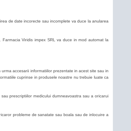
Oferirea de date incorecte sau incomplete va duce la anularea
.C. Farmacia Viridis impex SRL va duce in mod automat la
n urma accesarii informatiilor prezentate in acest site sau in
formatiile cuprinse in produsele noastre nu trebuie luate ca
lor sau prescriptiilor medicului dumneavoastra sau a oricarui
ii oricaror probleme de sanatate sau boala sau de inlocuire a