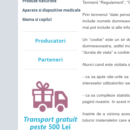
Produse naturiste
Termenii “Regulament”, “Co
Aparate si dispozitive medicale
Prin termenul “date perso
Mama si copilul
include numele dumneavoas
mai pot include si alte info
Producatori
Un “cookie” este un sir de
dumneavoastra, astfel inc
“durata de viata" a cookie
Parteneri
Atunci cand este vizitata 
- ca sa ajute site-urile s
intereselor utilizatorilor s
- ca sa compileze statist
paginii noastre. In acest 
Inainte de a viziona acest
tuturor materialelor care a