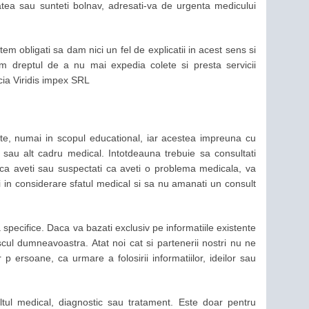
atea sau sunteti bolnav, adresati-va de urgenta medicului
 obligati sa dam nici un fel de explicatii in acest sens si
 dreptul de a nu mai expedia colete si presta servicii
cia Viridis impex SRL
tate, numai in scopul educational, iar acestea impreuna cu
 sau alt cadru medical. Intotdeauna trebuie sa consultati
Daca aveti sau suspectati ca aveti o problema medicala, va
i in considerare sfatul medical si sa nu amanati un consult
 specifice. Daca va bazati exclusiv pe informatiile existente
iscul dumneavoastra. Atat noi cat si partenerii nostri nu ne
ersoane, ca urmare a folosirii informatiilor, ideilor sau
tul medical, diagnostic sau tratament. Este doar pentru