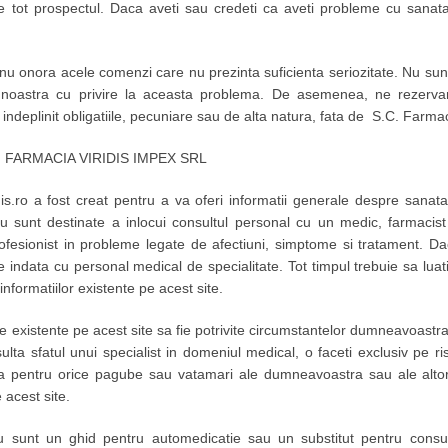
tie tot prospectul. Daca aveti sau credeti ca aveti probleme cu sanat
 onora acele comenzi care nu prezinta suficienta seriozitate. Nu suntem
 noastra cu privire la aceasta problema. De asemenea, ne rezervam
indeplinit obligatiile, pecuniare sau de alta natura, fata de S.C. Farma
.C. FARMACIA VIRIDIS IMPEX SRL
dis.ro a fost creat pentru a va oferi informatii generale despre sana
nu sunt destinate a inlocui consultul personal cu un medic, farmacist
profesionist in probleme legate de afectiuni, simptome si tratament. 
 indata cu personal medical de specialitate. Tot timpul trebuie sa luat
nformatiilor existente pe acest site.
le existente pe acest site sa fie potrivite circumstantelor dumneavoastra
ulta sfatul unui specialist in domeniul medical, o faceti exclusiv pe r
 pentru orice pagube sau vatamari ale dumneavoastra sau ale altor p 
 acest site.
u sunt un ghid pentru automedicatie sau un substitut pentru consul