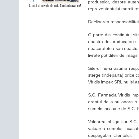
produselor, despre auten
reprezentantului marcii r
Declinarea responsabilitati
O parte din continutul site
noastra de producatori si
neacuratetea sau neactuali
livrate pot diferi de imagi
Site-ul nu-si asuma respo
sterge (indeparta) orice c
Viridis impex SRL nu isi 
S.C. Farmacia Viridis imp
dreptul de a nu onora o a
sumele incasate de S.C. F
Valoarea obligatiilor S.C
valoarea sumelor incasate
despagubiri clientului.