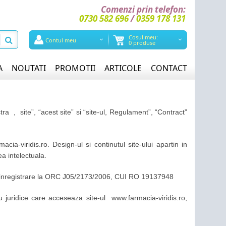
Comenzi prin telefon:
0730 582 696
/
0359 178 131
Cosul meu:
Contul meu
0 produse
A
NOUTATI
PROMOTII
ARTICOLE
CONTACT
site”, “acest site” si “site-ul, Regulament”, “Contract”
acia-viridis.ro. Design-ul si continutul site-ului apartin in
a intelectuala.
 inregistrare la ORC J05/2173/2006, CUI RO 19137948
au juridice care acceseaza site-ul www.farmacia-viridis.ro,