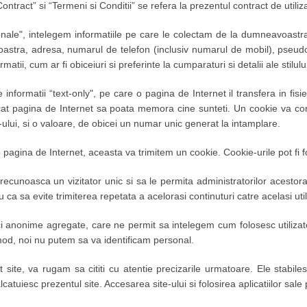
ntract” si “Termeni si Conditii” se refera la prezentul contract de utiliz
nale", intelegem informatiile pe care le colectam de la dumneavoastra,
tra, adresa, numarul de telefon (inclusiv numarul de mobil), pseudoni
rmatii, cum ar fi obiceiuri si preferinte la cumparaturi si detalii ale stilul
 informatii “text-only", pe care o pagina de Internet il transfera in fisi
at pagina de Internet sa poata memora cine sunteti. Un cookie va con
-ului, si o valoare, de obicei un numar unic generat la intamplare.
o pagina de Internet, aceasta va trimitem un cookie. Cookie-urile pot fi 
a recunoasca un vizitator unic si sa le permita administratorilor acest
au ca sa evite trimiterea repetata a acelorasi continuturi catre acelasi util
ici anonime agregate, care ne permit sa intelegem cum folosesc utilizat
mod, noi nu putem sa va identificam personal.
 site, va rugam sa cititi cu atentie precizarile urmatoare. Ele stabiles
lcatuiesc prezentul site. Accesarea site-ului si folosirea aplicatiilor sal