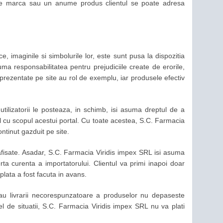
anume marca sau un anume produs clientul se poate adresa
ice, imaginile si simbolurile lor, este sunt pusa la dispozitia
ma responsabilitatea pentru prejudiciile create de erorile,
 prezentate pe site au rol de exemplu, iar produsele efectiv
tilizatorii le posteaza, in schimb, isi asuma dreptul de a
il cu scopul acestui portal. Cu toate acestea, S.C. Farmacia
ntinut gazduit pe site.
afisate. Asadar, S.C. Farmacia Viridis impex SRL isi asuma
a curenta a importatorului. Clientul va primi inapoi doar
lata a fost facuta in avans.
 sau livrarii necorespunzatoare a produselor nu depaseste
l de situatii, S.C. Farmacia Viridis impex SRL nu va plati