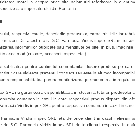
ticitatea marcii si despre orice alte nelamuriri referitoare la o 
espective sau importatorului din Romania.
i
-ului, respectiv textele, descrierile produselor, caracteristicile lor tehn
 furnizori. Din acest motiv, S.C. Farmacia Viridis impex SRL nu isi asu
zarea informatiilor publicate sau mentinute pe site. In plus, imaginile
ni in orice mod (culoare, accesorii, aspect etc.)
nsabilitatea pentru continutul comentariilor despre produse pe care u
ontinut care violeaza prezentul contract sau este in alt mod incompatib
asuma responsabilitatea pentru monitorizarea permanenta a intregului co
ex SRL nu garanteaza disponibilitatea in stocuri a tuturor produselor 
numita comanda in cazul in care respectivul produs dispare din ofert
armacia Viridis impex SRL pentru respectiva comanda in cazul in care p
. Farmacia Viridis impex SRL fata de orice client in cazul nelivrarii
 de S.C. Farmacia Viridis impex SRL de la clientul respectiv. In astfe