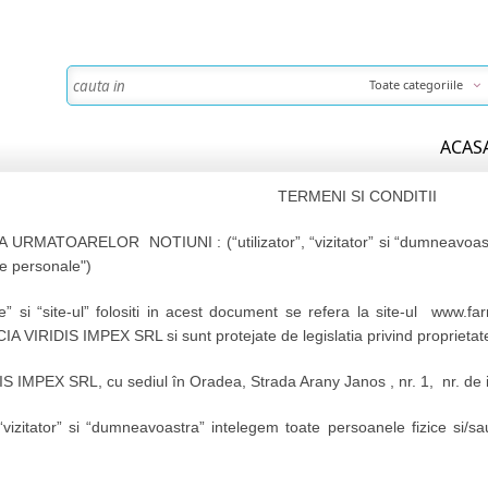
Toate categoriile
ACAS
TERMENI SI CONDITII
ATOARELOR NOTIUNI : (“utilizator”, “vizitator” si “dumneavoastra , 
te personale")
te” si “site-ul” folositi in acest document se refera la site-ul www.farm
A VIRIDIS IMPEX SRL si sunt protejate de legislatia privind proprietate
IMPEX SRL, cu sediul în Oradea, Strada Arany Janos , nr. 1, nr. de
, “vizitator” si “dumneavoastra” intelegem toate persoanele fizice si/s