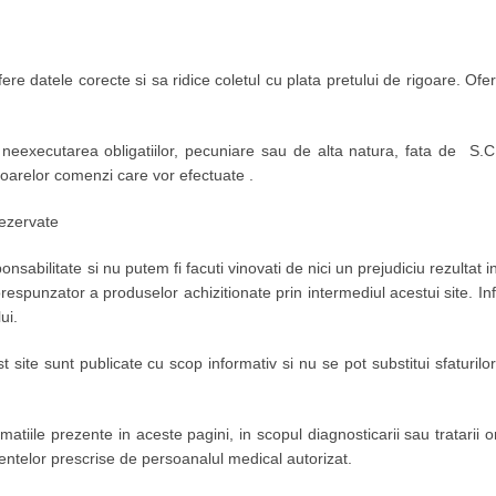
ofere datele corecte si sa ridice coletul cu plata pretului de rigoare. 
u neexecutarea obligatiilor, pecuniare sau de alta natura, fata de S
toarelor comenzi care vor efectuate .
rezervate
abilitate si nu putem fi facuti vinovati de nici un prejudiciu rezultat i
respunzator a produselor achizitionate prin intermediul acestui site. In
ui.
st site sunt publicate cu scop informativ si nu se pot substitui sfaturi
ormatiile prezente in aceste pagini, in scopul diagnosticarii sau tratar
ntelor prescrise de persoanalul medical autorizat.