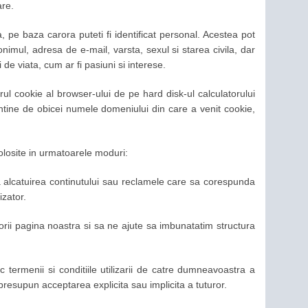
are.
 pe baza carora puteti fi identificat personal. Acestea pot
mul, adresa de e-mail, varsta, sexul si starea civila, dar
ui de viata, cum ar fi pasiuni si interese.
erul cookie al browser-ului de pe hard disk-ul calculatorului
tine de obicei numele domeniului din care a venit cookie,
folosite in urmatoarele moduri:
ora alcatuirea continutului sau reclamele care sa corespunda
izator.
orii pagina noastra si sa ne ajute sa imbunatatim structura
c termenii si conditiile utilizarii de catre dumneavoastra a
e presupun acceptarea explicita sau implicita a tuturor.