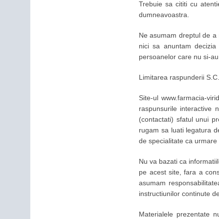
Trebuie sa cititi cu aten
dumneavoastra.
Ne asumam dreptul de a nu
nici sa anuntam decizia
persoanelor care nu si-au 
Limitarea raspunderii S
Site-ul www.farmacia-viri
raspunsurile interactive 
(contactati) sfatul unui 
rugam sa luati legatura de
de specialitate ca urmare i
Nu va bazati ca informatii
pe acest site, fara a cons
asumam responsabilitatea
instructiunilor continute de
Materialele prezentate n