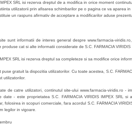
PEX SRL isi rezerva dreptul de a modifica in orice moment continutul
inta utilizatorii prin afisarea schimbarilor pe o pagina ce va aparea in 
nstituie un raspuns afirmativ de acceptare a modificarilor aduse prezentul
 site sunt informatii de interes general despre www.farmacia-viridis.ro
spre produse cat si alte informatii considerate de S.C. FARMACIA VIRIDIS 
EX SRL isi rezerva dreptul sa completeze si sa modifice orice informa
nt puse gratuit la dispozitia utilizatorilor. Cu toate acestea, S.C. FARM
 utilizatorilor.
ate de catre utilizatori, continutul site-ului www.farmacia-viridis.ro -
lte date - este proprietatea S.C. FARMACIA VIRIDIS IMPEX SRL si a f
dar, folosirea in scopuri comerciale, fara acordul S.C. FARMACIA VIRI
 legilor in vigoare.
 membru