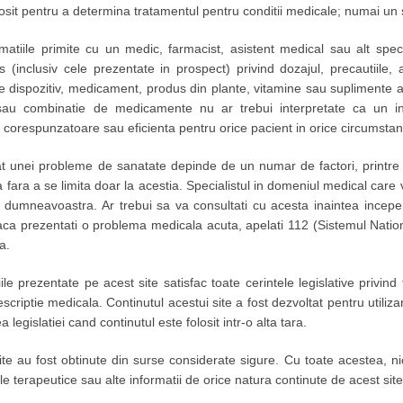
losit pentru a determina tratamentul pentru conditii medicale; numai un 
rmatiile primite cu un medic, farmacist, asistent medical sau alt spec
 (inclusiv cele prezentate in prospect) privind dozajul, precautiile, at
ice dispozitiv, medicament, produs din plante, vitamine sau suplimente 
u combinatie de medicamente nu ar trebui interpretate ca un in
corespunzatoare sau eficienta pentru orice pacient in orice circumstan
t unei probleme de sanatate depinde de un numar de factori, printre ca
ara a se limita doar la acestia. Specialistul in domeniul medical care 
 dumneavoastra. Ar trebui sa va consultati cu acesta inaintea inceperii
ca prezentati o problema medicala acuta, apelati 112 (Sistemul Nationa
a.
e prezentate pe acest site satisfac toate cerintele legislative privind
criptie medicala. Continutul acestui site a fost dezvoltat pentru utiliza
legislatiei cand continutul este folosit intr-o alta tara.
ite au fost obtinute din surse considerate sigure. Cu toate acestea, ni
iile terapeutice sau alte informatii de orice natura continute de acest site