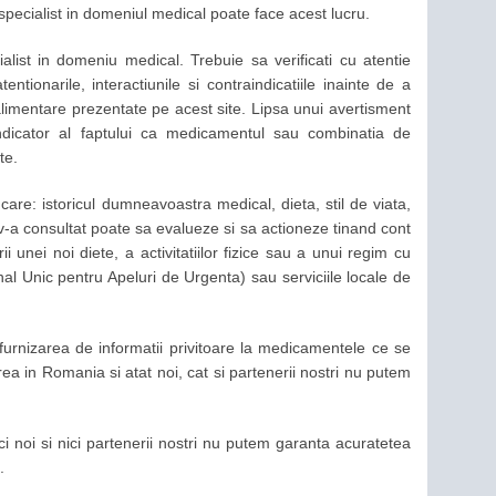
specialist in domeniul medical poate face acest lucru.
ialist in domeniu medical. Trebuie sa verificati cu atentie
entionarile, interactiunile si contraindicatiile inainte de a
alimentare prezentate pe acest site. Lipsa unui avertisment
dicator al faptului ca medicamentul sau combinatia de
te.
re: istoricul dumneavoastra medical, dieta, stil de viata,
v-a consultat poate sa evalueze si sa actioneze tinand cont
 unei noi diete, a activitatiilor fizice sau a unui regim cu
l Unic pentru Apeluri de Urgenta) sau serviciile locale de
 furnizarea de informatii privitoare la medicamentele ce se
rea in Romania si atat noi, cat si partenerii nostri nu putem
ci noi si nici partenerii nostri nu putem garanta acuratetea
.