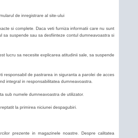
larul de inregistrare al site-ului
exacte si complete. Daca veti furniza informatii care nu sunt
l sa suspende sau sa desfiinteze contul dumneavoastra si
t lucru sa necesite explicarea atitudinii sale, sa suspende
teti responsabil de pastrarea in siguranta a parolei de acces
ind integral in responsabilitatea dumneavoastra.
zata sub numele dumneavoastra de utilizator.
ndreptatit la primirea niciunei despagubiri.
rcilor prezente in magazinele noastre. Despre calitatea