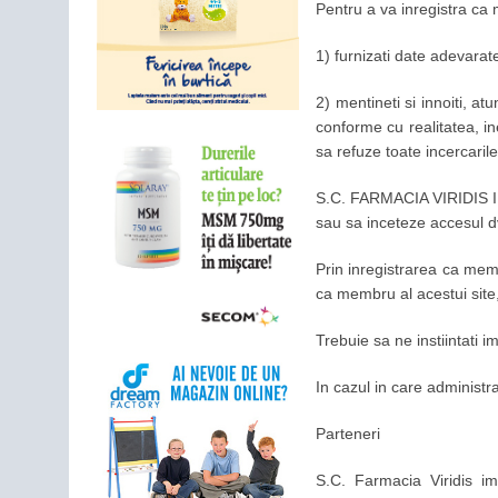
Pentru a va inregistra ca 
1) furnizati date adevara
2) mentineti si innoiti, a
conforme cu realitatea, 
sa refuze toate incercarile
S.C. FARMACIA VIRIDIS IMPE
sau sa inceteze accesul dvs
Prin inregistrarea ca memb
ca membru al acestui site,
Trebuie sa ne instiintati 
In cazul in care administrat
Parteneri
S.C. Farmacia Viridis im