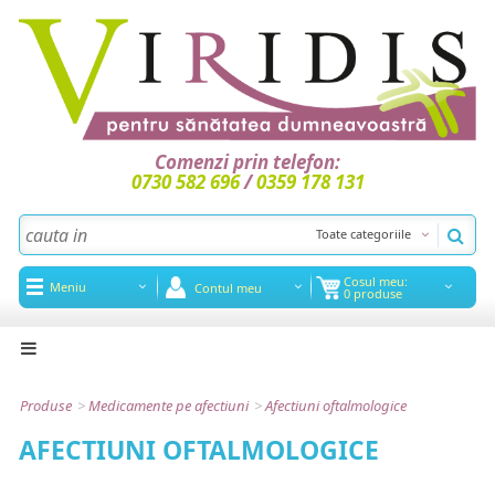
Comenzi prin telefon:
0730 582 696
/
0359 178 131
Toate categoriile
Cosul meu:
Meniu
Contul meu
0 produse
Acasa
Noutati
Produse
>
Medicamente pe afectiuni
>
Afectiuni oftalmologice
Promotii
AFECTIUNI OFTALMOLOGICE
Articole