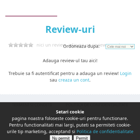
Review-uri
nici un review, adauga un review acum!
Ordoneaza dupa:
Adauga review-ul tau aici!
Trebuie sa fi autentificat pentru a adauga un review!
Login
sau
creaza un cont
.
TERMENI SI CONDITII
POLITICA DE CONFIDENTIALITATE
Setari cookie
SITEMAP
ANPC
pagina noastra foloseste cookie-uri pentru functionare.
Pentru functionalitati mai largi, puteti sa permiteti cookie-
urile tip marketing, acceptand si
Politica de confidentialitate
Drogheria Viridis
Nu permit
Permit