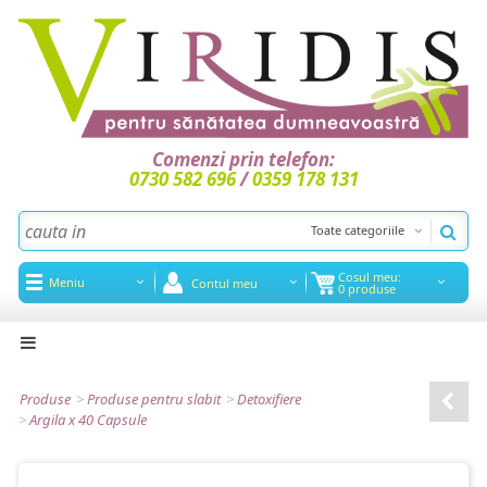
Comenzi prin telefon:
0730 582 696
/
0359 178 131
Toate categoriile
Cosul meu:
Meniu
Contul meu
0 produse
Acasa
Noutati
Produse
>
Produse pentru slabit
>
Detoxifiere
>
Argila x 40 Capsule
Promotii
Articole