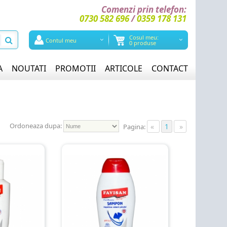
Comenzi prin telefon:
0730 582 696
/
0359 178 131
Cosul meu:
Contul meu
0 produse
A
NOUTATI
PROMOTII
ARTICOLE
CONTACT
Ordoneaza dupa:
«
1
»
Pagina: