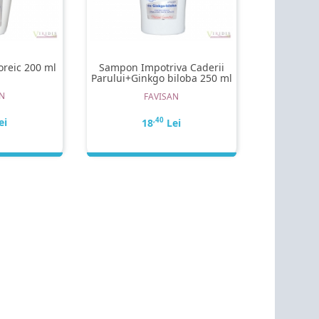
reic 200 ml
Sampon Impotriva Caderii
Parului+Ginkgo biloba 250 ml
N
FAVISAN
ei
,40
18
Lei