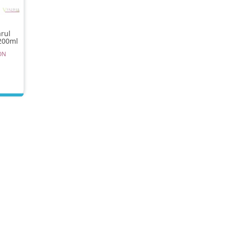
rul
 200ml
ON