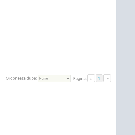
Ordoneaza dupa:
«
1
»
Pagina: