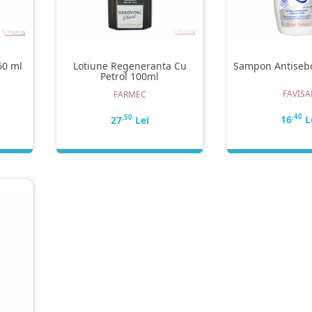
60 ml
Lotiune Regeneranta Cu
Sampon Antisebo
Petrol 100ml
FAVISA
FARMEC
,40
16
L
,50
27
Lei