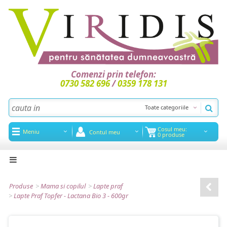
Comenzi prin telefon:
0730 582 696
/
0359 178 131
Toate categoriile
Cosul meu:
Meniu
Contul meu
0 produse
Acasa
Noutati
Produse
>
Mama si copilul
>
Lapte praf
>
Lapte Praf Topfer - Lactana Bio 3 - 600gr
Promotii
Articole