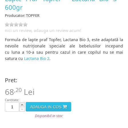
600gr
Producator:
TOPFER
nici un review, adauga un review acum!
Form
ula de l
apte praf
Topfer,
Lactana Bio 3,
este adaptată la
nevoile nutriționale speciale ale bebelusilor incepand
cu luna a 10-a
sau pentru cazul in care copilul nu se mai
satura cu
Lactana Bio 2
.
Pret:
,20
68
Lei
Cantitate:
ADAUGA IN COS
Disponibil in stoc