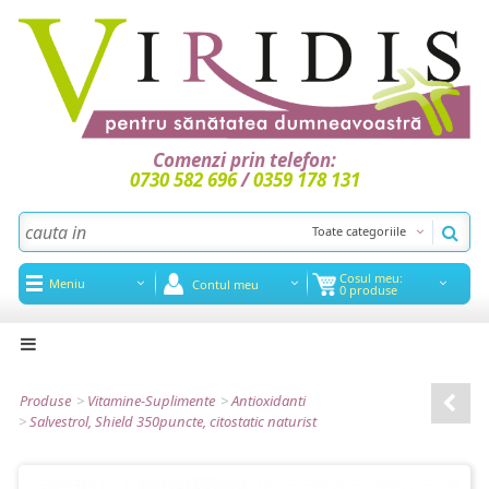
Comenzi prin telefon:
0730 582 696
/
0359 178 131
Toate categoriile
Cosul meu:
Meniu
Contul meu
0 produse
Acasa
Noutati
Produse
>
Vitamine-Suplimente
>
Antioxidanti
>
Salvestrol, Shield 350puncte, citostatic naturist
Promotii
Articole