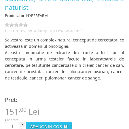
naturist
Producator:
HYPERFARM
nici un review, adauga un review acum!
Salvestrol este un complex natural conceput de cercetatori ce
activeaza in domeniul oncologiei.
Aceasta combinatie de extracte din fructe a fost special
conceputa in urma testelor facute in laboratoarele de
cercetare, pe tesuturile canceroase din creier, cancer de san,
cancer de prostata, cancer de colon,cancer ovarian, cancer
de testicule, cancer pulomonar, cancer de sange.
Pret:
,00
151
Lei
Cantitate:
ADAUGA IN COS