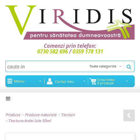
Comenzi prin telefon:
0730 582 696
/
0359 178 131
Toate categoriile
Cosul meu:
Meniu
Contul meu
0 produse
Acasa
Noutati
Produse
>
Produse naturiste
>
Tincturi
>
Tinctura Ardei Iute 50ml
Promotii
Articole