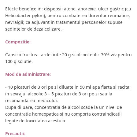
Efecte benefice in: dispepsii atone, anorexie, ulcer gastric (cu
Helicobacter pylori); pentru combaterea durerilor reumatice,
nevralgii; ca adjuvant in tratamentul persoanelor supuse
sedintelor de dezalcolizare.
Compozitie:
Capsicii fructus - ardei iute 20 g si alcool etilic 70% v/v pentru
100 g solutie.
Mod de administrare:
- 10 picaturi de 3 ori pe zi diluate in 50 ml apa fiarta si racita;
in sevrajul alcoolic 3 – 5 picaturi de 3 ori pe zi sau la
recomandarea medicului.
Dupa diluare, concentratia de alcool scade la un nivel de
concentratie homeopatica si nu comporta contraindicatii
legate de toxicitatea acestuia.
Precautii: