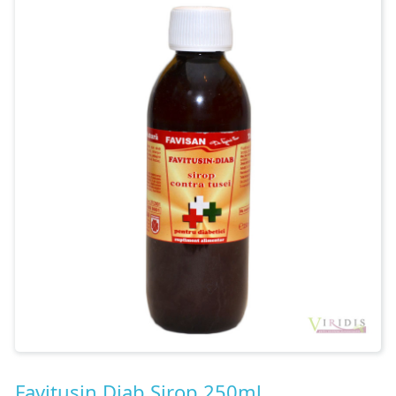
Contact
Favitusin Diab Sirop 250ml