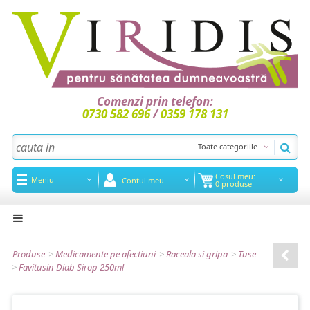
Comenzi prin telefon:
0730 582 696
/
0359 178 131
Toate categoriile
Cosul meu:
Meniu
Contul meu
0 produse
Acasa
Noutati
Produse
>
Medicamente pe afectiuni
>
Raceala si gripa
>
Tuse
>
Favitusin Diab Sirop 250ml
Promotii
Articole