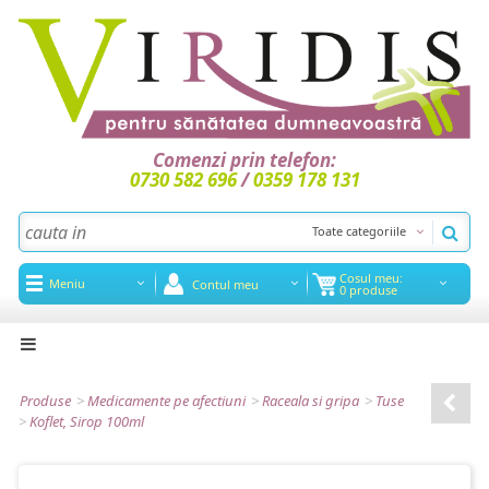
Comenzi prin telefon:
0730 582 696
/
0359 178 131
Toate categoriile
Cosul meu:
Meniu
Contul meu
0 produse
Acasa
Noutati
Produse
>
Medicamente pe afectiuni
>
Raceala si gripa
>
Tuse
>
Koflet, Sirop 100ml
Promotii
Articole