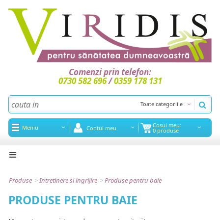
Comenzi prin telefon:
0730 582 696
/
0359 178 131
Toate categoriile
Cosul meu:
Meniu
Contul meu
0 produse
Acasa
Noutati
Produse
>
Intretinere si ingrijire
>
Produse pentru baie
Promotii
PRODUSE PENTRU BAIE
Articole